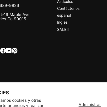
Artículos
-689-9826
Contáctenos
 919 Maple Ave
español
les Ca 90015
Inglés
SALE!!!
Instagram
Facebook
YouTube
Pinterest
KIES
IDIOMA
MONEDA
Español
Estados Unidos (USD $)
izamos cookies y otras
Administrar
rte anuncios y realizar