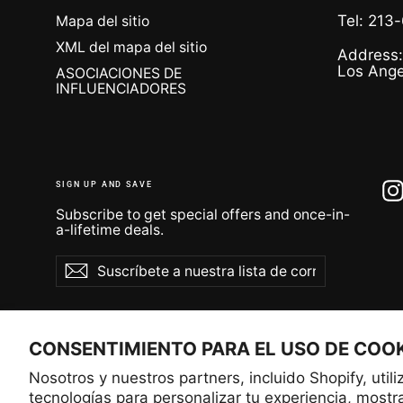
Tel: 213
Mapa del sitio
XML del mapa del sitio
Address:
Los Ange
ASOCIACIONES DE
INFLUENCIADORES
SIGN UP AND SAVE
Subscribe to get special offers and once-in-
a-lifetime deals.
Suscríbete
Suscribir
Suscribir
a
nuestra
lista
de
correo
CONSENTIMIENTO PARA EL USO DE COO
Nosotros y nuestros partners, incluido Shopify, util
tecnologías para personalizar tu experiencia, mostra