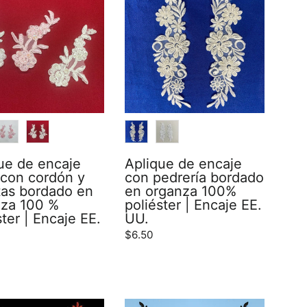
R
COLOR
ue de encaje
Aplique de encaje
l con cordón y
con pedrería bordado
as bordado en
en organza 100%
nza 100 %
poliéster | Encaje EE.
ster | Encaje EE.
UU.
$6.50