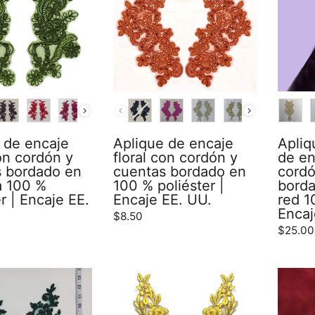
COLOR
COLO
 de encaje
Aplique de encaje
Apliq
con cordón y
floral con cordón y
de en
 bordado en
cuentas bordado en
cordó
a 100 %
100 % poliéster |
borda
r | Encaje EE.
Encaje EE. UU.
red 1
Encaj
$8.50
$25.00