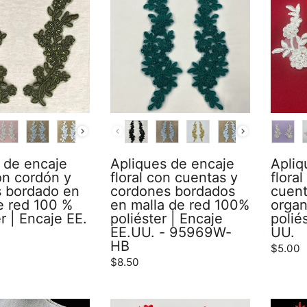
COLOR
COLO
 de encaje
Apliques de encaje
Apliq
con cordón y
floral con cuentas y
flora
 bordado en
cordones bordados
cuent
e red 100 %
en malla de red 100%
orga
r | Encaje EE.
poliéster | Encaje
polié
EE.UU. - 95969W-
UU.
HB
$5.00
$8.50