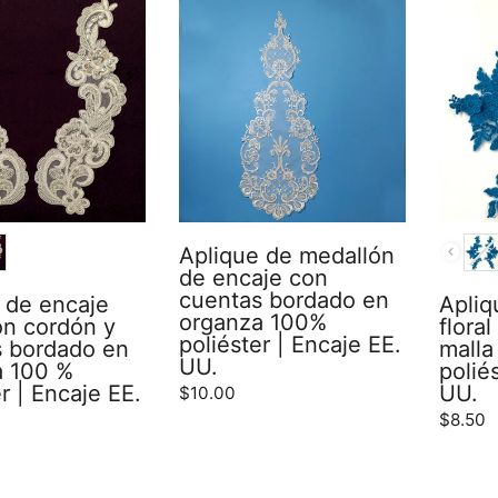
COLO
Aplique de medallón
de encaje con
cuentas bordado en
 de encaje
Apliq
organza 100%
con cordón y
flora
poliéster | Encaje EE.
 bordado en
malla
UU.
a 100 %
polié
r | Encaje EE.
UU.
$10.00
$8.50