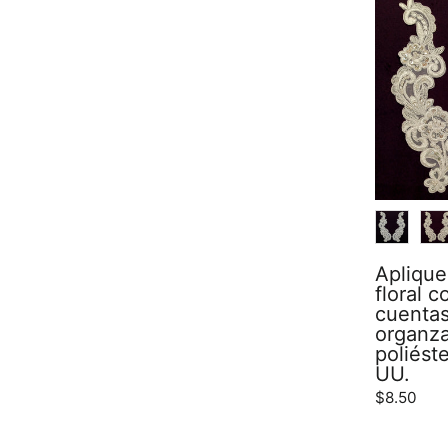
COLOR
Aplique
floral 
cuentas
organz
poliéste
UU.
$8.50