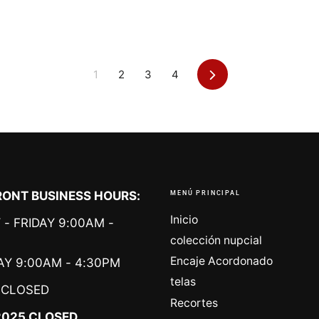
Siguiente
1
2
3
4
ONT BUSINESS HOURS:
MENÚ PRINCIPAL
Inicio
- FRIDAY 9:00AM -
colección nupcial
Encaje Acordonado
Y 9:00AM - 4:30PM
telas
CLOSED
Recortes
2025 CLOSED