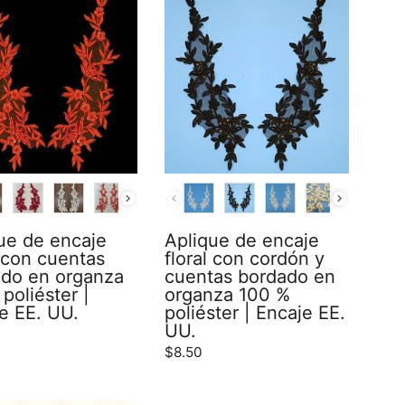
R
COLOR
ue de encaje
Aplique de encaje
l con cuentas
floral con cordón y
ado en organza
cuentas bordado en
poliéster |
organza 100 %
e EE. UU.
poliéster | Encaje EE.
UU.
$8.50