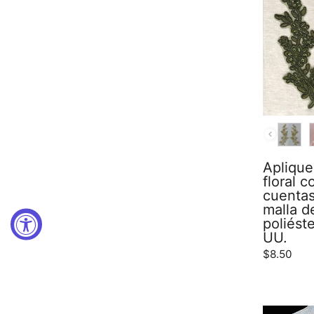
COLOR
Aplique
floral 
cuentas
malla d
poliéste
UU.
$8.50