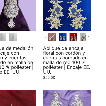
R
COLOR
ue de medallón
Aplique de encaje
caje con
floral con cordón y
n y cuentas
cuentas bordado en
do en malla de
malla de red 100 %
00 % poliéster |
poliéster | Encaje EE.
e EE. UU.
UU.
$25.00