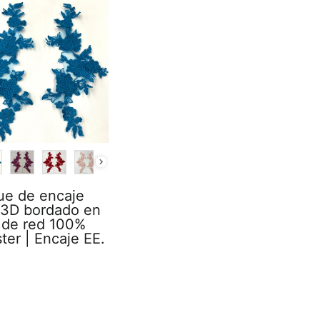
R
ue de encaje
l 3D bordado en
 de red 100%
ster | Encaje EE.