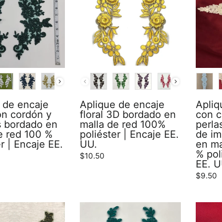
COLOR
COLO
 de encaje
Aplique de encaje
Apliq
con cordón y
floral 3D bordado en
con c
 bordado en
malla de red 100%
perla
e red 100 %
poliéster | Encaje EE.
de im
r | Encaje EE.
UU.
en ma
% pol
$10.50
EE. U
$9.50