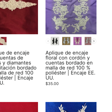
R
COLOR
ue de encaje
Aplique de encaje
uentas de
floral con cordón y
s y diamantes
cuentas bordado en
itación bordado
malla de red 100 %
lla de red 100
poliéster | Encaje EE.
iéster | Encaje
UU.
U.
$35.00