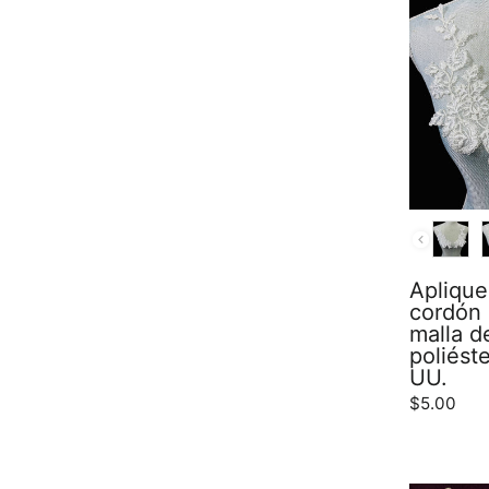
COLOR
Aplique
cordón
malla d
poliéste
UU.
$5.00