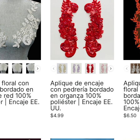
COLOR
COLO
 floral con
Aplique de encaje
Apliq
 bordado en
con pedrería bordado
flora
e red 100%
en organza 100%
bord
r | Encaje EE.
poliéster | Encaje EE.
100% 
UU.
Encaj
$4.99
$6.50