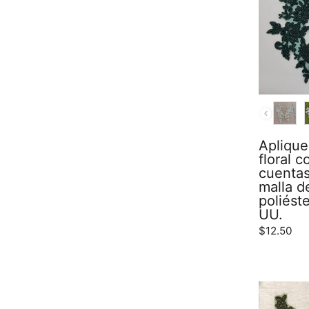
COLOR
Aplique
floral 
cuentas
malla d
poliéste
UU.
$12.50