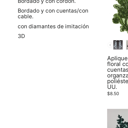
Bordado y con cordón.
Bordado y con cuentas/con
cable.
con diamantes de imitación
3D
COLOR
Aplique
floral 
cuentas
organz
poliéste
UU.
$8.50