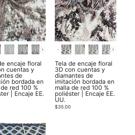
R
COLOR
de encaje floral
Tela de encaje floral
n cuentas y
3D con cuentas y
antes de
diamantes de
ción bordada en
imitación bordada en
 de red 100 %
malla de red 100 %
ster | Encaje EE.
poliéster | Encaje EE.
UU.
0
$35.00