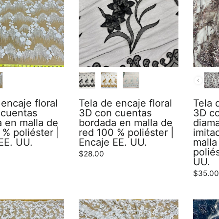
COLOR
COLO
encaje floral
Tela de encaje floral
Tela 
 cuentas
3D con cuentas
3D co
 en malla de
bordada en malla de
diam
 % poliéster |
red 100 % poliéster |
imita
EE. UU.
Encaje EE. UU.
malla
polié
$28.00
UU.
$35.0