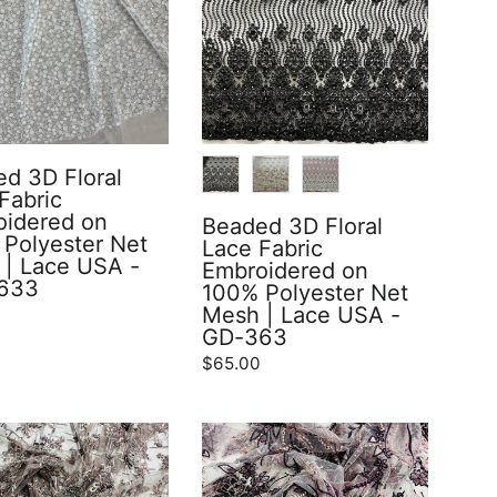
COLOR
d 3D Floral
Fabric
oidered on
Beaded 3D Floral
Polyester Net
Lace Fabric
| Lace USA -
Embroidered on
633
100% Polyester Net
Mesh | Lace USA -
0
GD-363
$65.00