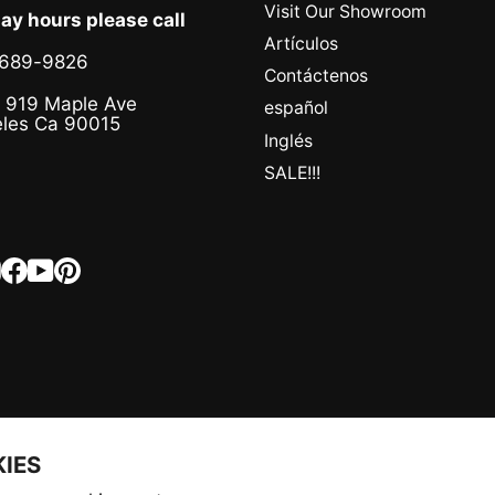
Visit Our Showroom
day hours please call
Artículos
-689-9826
Contáctenos
 919 Maple Ave
español
les Ca 90015
Inglés
SALE!!!
Instagram
Facebook
YouTube
Pinterest
KIES
IDIOMA
MONEDA
Español
Estados Unidos (USD $)