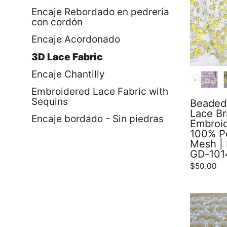
Encaje Rebordado en pedrería
con cordón
Encaje Acordonado
3D Lace Fabric
Encaje Chantilly
COLOR
Embroidered Lace Fabric with
Sequins
Beaded 
Lace Br
Encaje bordado - Sin piedras
Embroi
100% Po
Mesh |
GD-101
$50.00