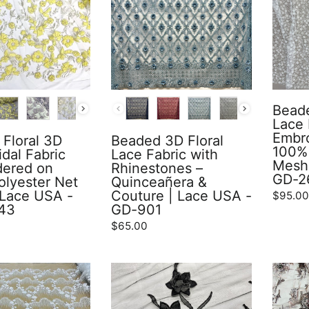
COLOR
Beade
Lace 
Embr
Floral 3D
Beaded 3D Floral
100% 
idal Fabric
Lace Fabric with
Mesh 
dered on
Rhinestones –
GD-2
lyester Net
Quinceañera &
 Lace USA -
Couture | Lace USA -
$95.0
43
GD-901
$65.00