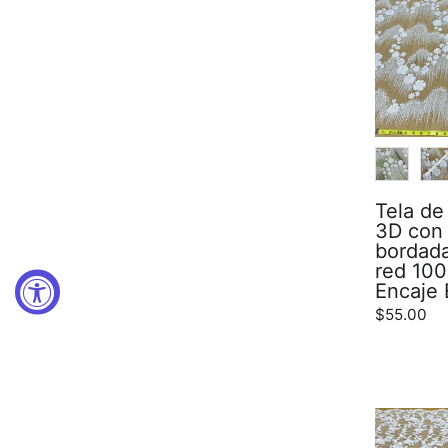
COLOR
Tela de 
3D con
bordada
red 100
Encaje 
$55.00