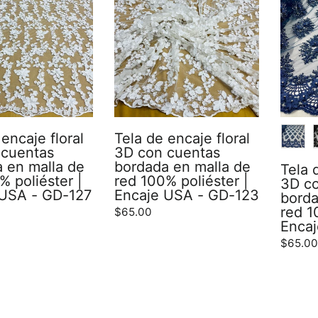
COLO
encaje floral
Tela de encaje floral
 cuentas
3D con cuentas
 en malla de
bordada en malla de
Tela 
% poliéster |
red 100% poliéster |
3D c
 USA - GD-127
Encaje USA - GD-123
borda
red 1
$65.00
Encaj
$65.0