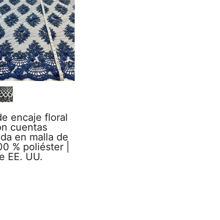
R
de encaje floral
on cuentas
da en malla de
00 % poliéster |
e EE. UU.
0